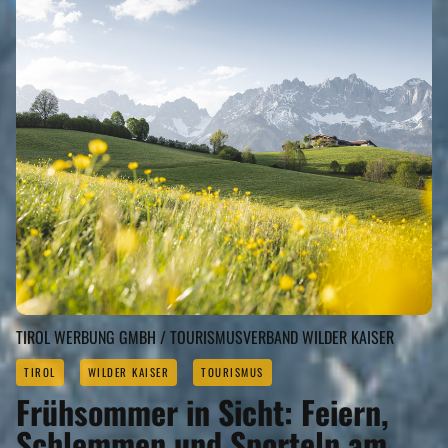
TIROL WERBUNG GMBH / TOURISMUSVERBAND WILDER KAISER
TIROL
WILDER KAISER
TOURISMUS
Frühsommer in Sicht: Feiern,
Schlemmen und Sporteln am