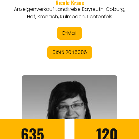
635
120