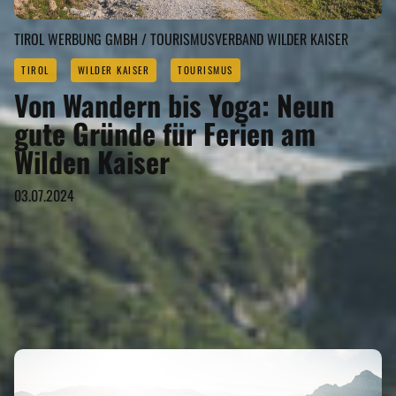
TIROL WERBUNG GMBH / TOURISMUSVERBAND WILDER KAISER
TIROL
WILDER KAISER
TOURISMUS
Von Wandern bis Yoga: Neun
gute Gründe für Ferien am
Wilden Kaiser
03.07.2024
WILDER KAISER GEHÖRT ZU DEN
REGIONEN