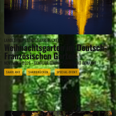
LANDESHAUPTSTADT SAARBRÜCKEN
Weihnachtsgarten im Deutsch-
Französischen Garten
NOVEMBER 2026 - GENAUER TERMIN NOCH NICHT BEKANNT
SAARLAND
SAARBRÜCKEN
SPECIAL-EVENT
ÜBERNACHTEN
Eigenen Eintrag kostenlos erstellen >