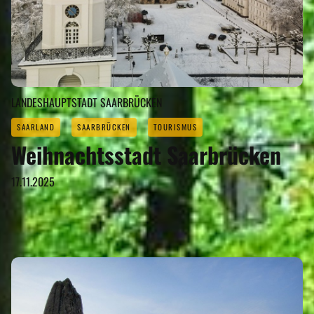
LANDESHAUPTSTADT SAARBRÜCKEN
SAARLAND
SAARBRÜCKEN
TOURISMUS
Weihnachtsstadt Saarbrücken
17.11.2025
SEHENSWERTES
Eigenen Eintrag kostenlos erstellen >