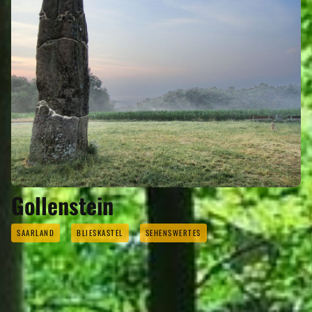
Gollenstein
SAARLAND
BLIESKASTEL
SEHENSWERTES
EVENTS