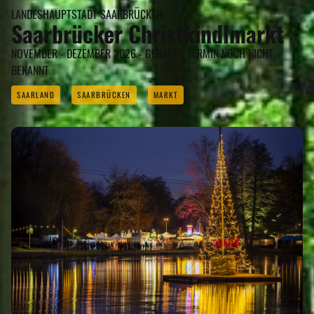
LANDESHAUPTSTADT SAARBRÜCKEN
Saarbrücker Christkindlmarkt
NOVEMBER - DEZEMBER 2026 - GENAUER TERMIN NOCH NICHT
BEKANNT
SAARLAND
SAARBRÜCKEN
MARKT