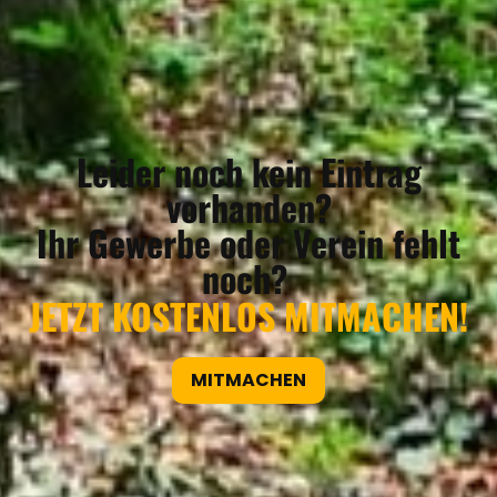
Leider noch kein Eintrag
vorhanden?
Ihr Gewerbe oder Verein fehlt
noch?
JETZT KOSTENLOS MITMACHEN!
MITMACHEN