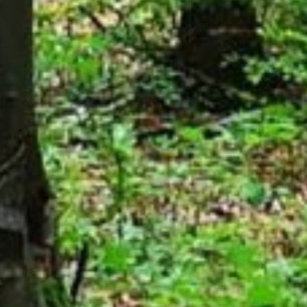
UNSER TEAM IM SAARLAND
WIR SIND FÜR SIE DA!
LINUS WITTICH Medien KG
Europaallee 2
54343 Föhren
Fax: 06502 9147-248
06502 9147-0
E-Mail
Webseite