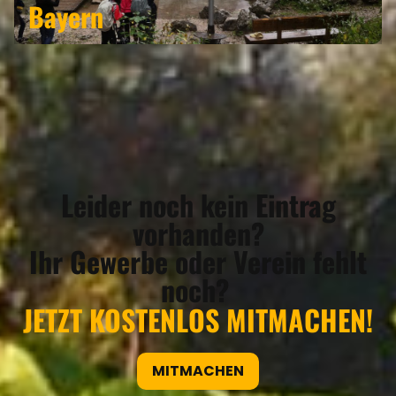
Bayern
Leider noch kein Eintrag
vorhanden?
Ihr Gewerbe oder Verein fehlt
noch?
JETZT KOSTENLOS MITMACHEN!
MITMACHEN