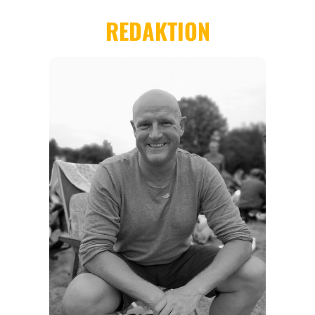
EVENTS
REISEFÜHRER
REISEMAGAZINE
THEMEN
ANGEBOTE