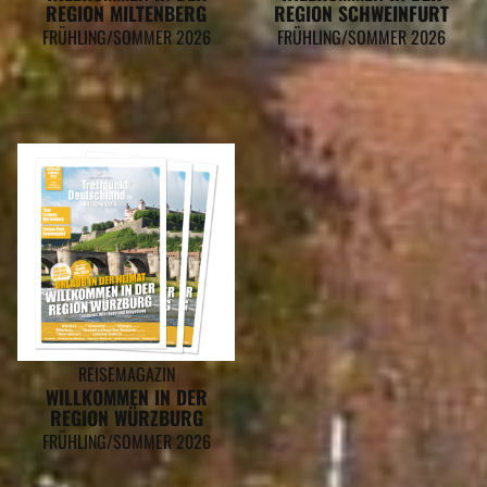
REGION MILTENBERG
REGION SCHWEINFURT
FRÜHLING/SOMMER 2026
FRÜHLING/SOMMER 2026
REISEMAGAZIN
WILLKOMMEN IN DER
REGION WÜRZBURG
FRÜHLING/SOMMER 2026