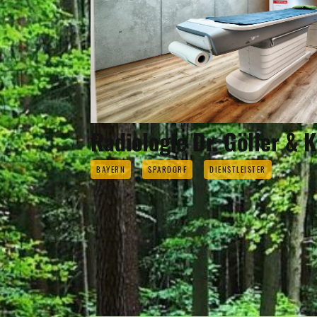
Radiologie Dr. Göller & 
BAYERN
SPARDORF
DIENSTLEISTER
SPARDO