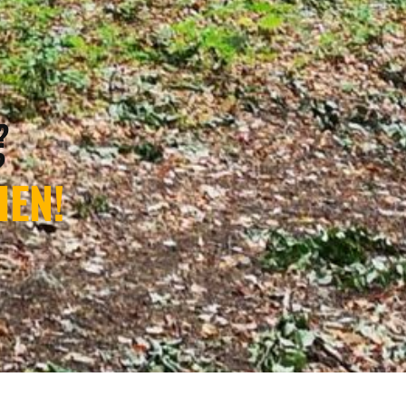
?
?
HEN!