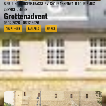
BIER- UND BURGENSTRASSE E.V. C/O FRANKENWALD TOURISMUS S
ERVICE CENTER
Grottenadvent
05.12.2026 - 06.12.2026
THÜRINGEN
SAALFELD
MARKT
SAALFELD GEHÖRT ZU DEN
REGIONEN