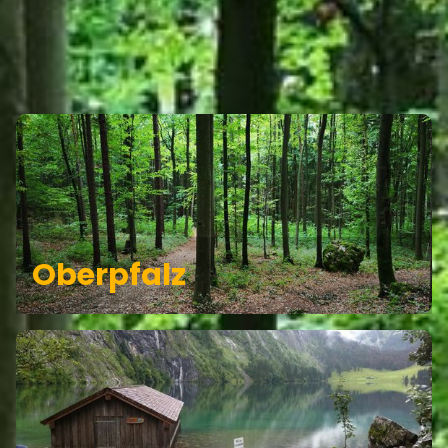
OBERPFÄLZER ALB GEHÖRT ZU
DEN REGIONEN
Oberpfalz