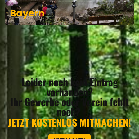
Bayern
Leider noch kein Eintrag
vorhanden?
Ihr Gewerbe oder Verein fehlt
noch?
JETZT KOSTENLOS MITMACHEN!