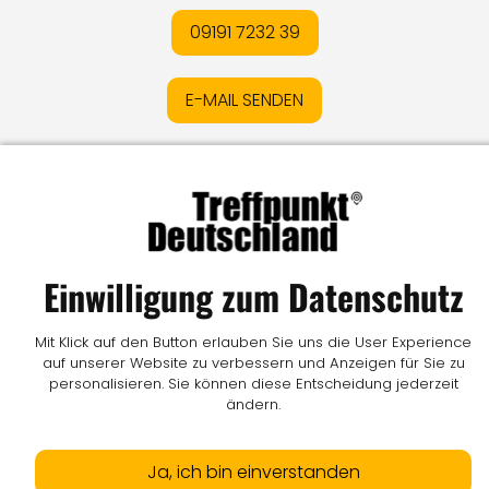
09191 7232 39
E-MAIL SENDEN
Impressum
I
Datenschutz
I
Online-Streitschlichtung
I
AGB
I
Mediadaten
I
Kontakt
I
Vertrag widerrufen
© LW Medien GmbH
Einwilligung zum Datenschutz
Mit Klick auf den Button erlauben Sie uns die User Experience
auf unserer Website zu verbessern und Anzeigen für Sie zu
personalisieren. Sie können diese Entscheidung jederzeit
ändern.
Ja, ich bin einverstanden