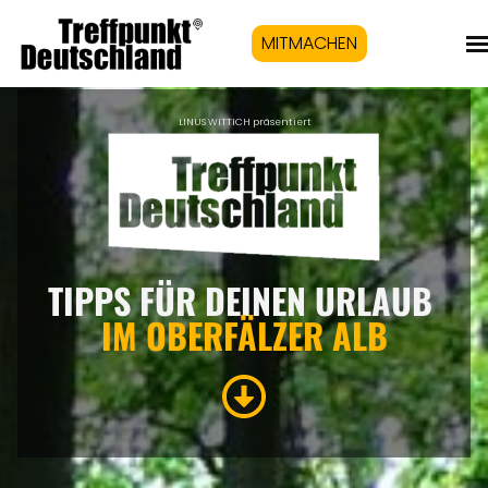
MITMACHEN
LINUS WITTICH präsentiert
TIPPS FÜR DEINEN URLAUB
IM OBERFÄLZER ALB