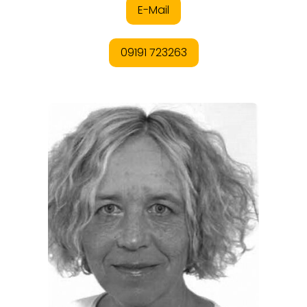
EVENTS
REISEFÜHRER
REISEMAGAZINE
THEMEN
ANGEBOTE