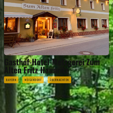
Gasthof-Hotel-Metzgerei Zum
Alten Fritz Haunritz
BAYERN
WEIGENDORF
ÜBERNACHTEN