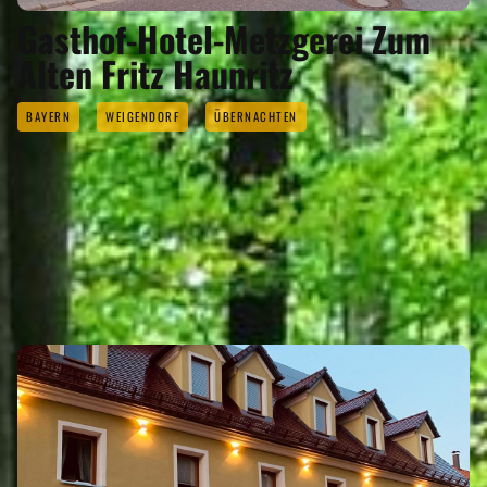
Gasthof-Hotel-Metzgerei Zum
Alten Fritz Haunritz
BAYERN
WEIGENDORF
ÜBERNACHTEN
ÜBERNACHTEN
Eigenen Eintrag kostenlos erstellen >