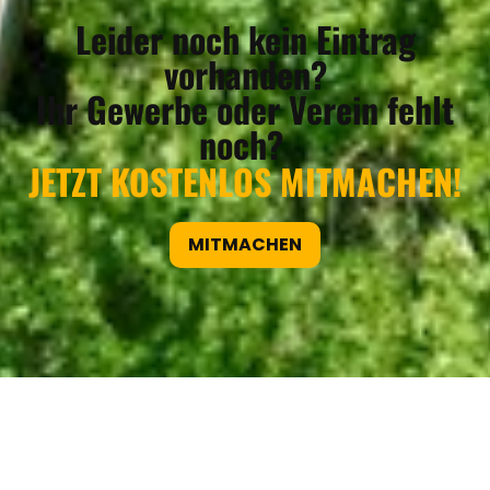
Leider noch kein Eintrag
vorhanden?
Ihr Gewerbe oder Verein fehlt
noch?
JETZT KOSTENLOS MITMACHEN!
MITMACHEN
REGIONEN
ORTE
EVENTS