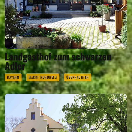
Landgasthof zum schwarzen
Adler
BAYERN
MARKT NORDHEIM
ÜBERNACHTEN