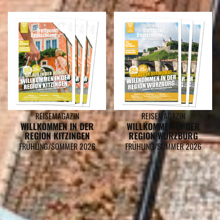
REISEMAGAZIN
REISEMAGAZIN
WILLKOMMEN IN DER
WILLKOMMEN IN DER
REGION KITZINGEN
REGION WÜRZBURG
FRÜHLING/SOMMER 2026
FRÜHLING/SOMMER 2026