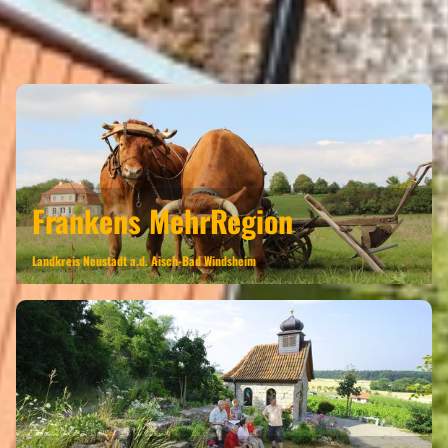
MARKT NORDHEIM GEHÖRT ZU
DEN REGIONEN
Frankens MehrRegion
Landkreis Neustadt a.d. Aisch-Bad Windsheim