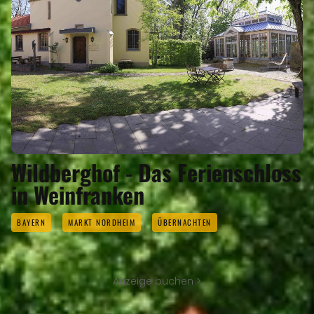
Wildberghof - Das Ferienschloss
in Weinfranken
BAYERN
MARKT NORDHEIM
ÜBERNACHTEN
Anzeige buchen >