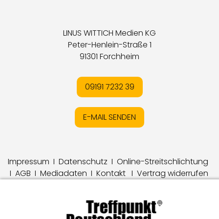
LINUS WITTICH Medien KG
Peter-Henlein-Straße 1
91301 Forchheim
09191 7232 39
E-MAIL SENDEN
Impressum
I
Datenschutz
I
Online-Streitschlichtung
I
AGB
I
Mediadaten
I
Kontakt
I
Vertrag widerrufen
© LW Medien GmbH