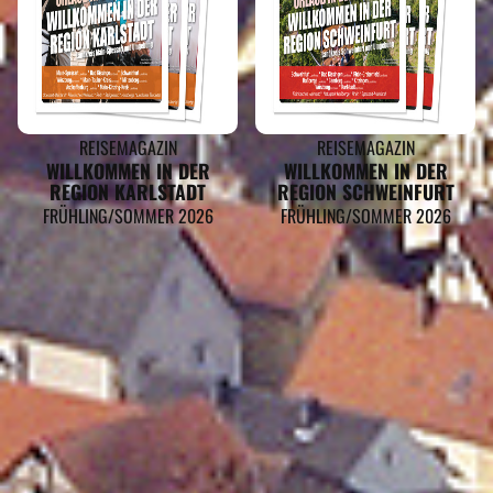
REISEMAGAZIN
REISEMAGAZIN
WILLKOMMEN IN DER
WILLKOMMEN IN DER
REGION KARLSTADT
REGION SCHWEINFURT
FRÜHLING/SOMMER 2026
FRÜHLING/SOMMER 2026
MARKT EUERDORF GEHÖRT ZU