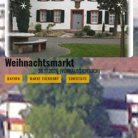
Weihnachtsmarkt
30.11.2026 (VORRAUSSICHTLICH)
BAYERN
MARKT EUERDORF
SONSTIGES
REISEMAGAZINE
IN DIESEN REISEMAGAZINEN FINDEN SIE DEN LANDKREIS BAD KISSINGEN