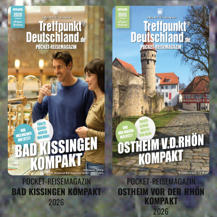
POCKET-REISEMAGAZIN
POCKET-REISEMAGAZIN
BAD KISSINGEN KOMPAKT
OSTHEIM VOR DER RHÖN
KOMPAKT
2026
2026