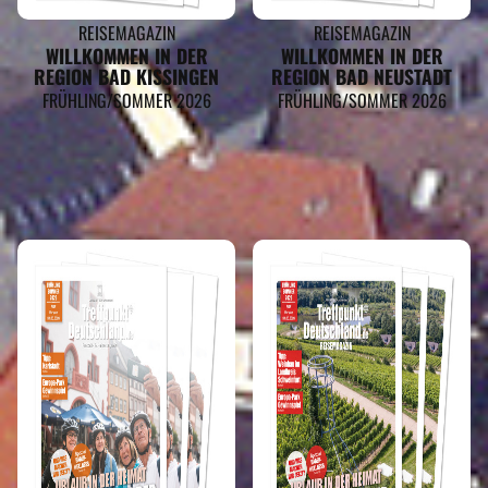
REISEMAGAZIN
REISEMAGAZIN
WILLKOMMEN IN DER
WILLKOMMEN IN DER
REGION BAD KISSINGEN
REGION BAD NEUSTADT
FRÜHLING/SOMMER 2026
FRÜHLING/SOMMER 2026