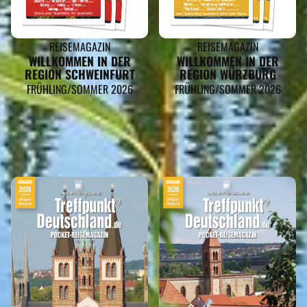
REISEMAGAZIN
REISEMAGAZIN
WILLKOMMEN IN DER
WILLKOMMEN IN DER
REGION SCHWEINFURT
REGION WÜRZBURG
FRÜHLING/SOMMER 2026
FRÜHLING/SOMMER 2026