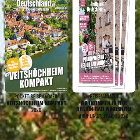
POCKET-REISEMAGAZIN
REISEMAGAZIN
VEITSHÖCHHEIM KOMPAKT
WILLKOMMEN IN DER
REGION BAD WINDSHEIM
2026
FRÜHLING/SOMMER 2026