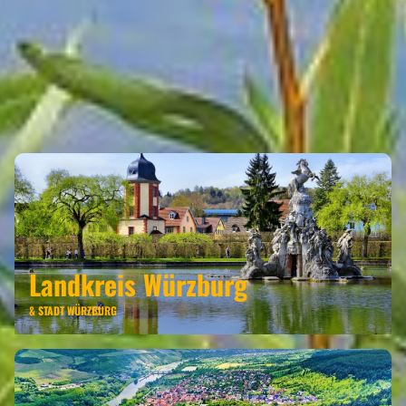
MARGETSHÖCHHEIM GEHÖRT ZU
DEN REGIONEN
Landkreis Würzburg
& STADT WÜRZBURG