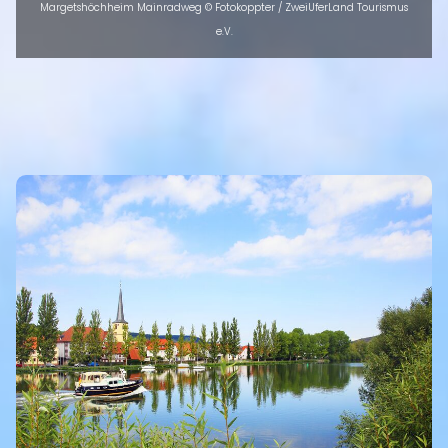
Margetshöchheim Mainradweg © Fotokoppter / ZweiUferLand Tourismus
e.V.
INTRO