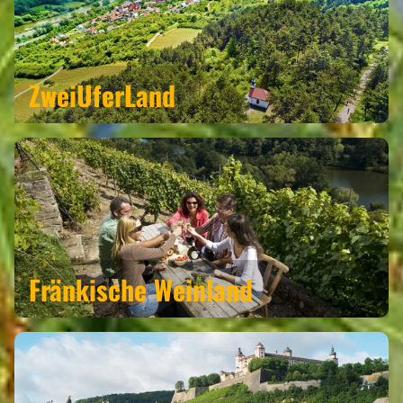
ZweiUferLand
Fränkische Weinland