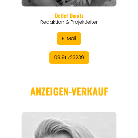
EVENTS
REISEFÜHRER
REISEMAGAZINE
THEMEN
ANGEBOTE