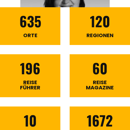
635
120
ORTE
REGIONEN
196
60
REISE
REISE
FÜHRER
MAGAZINE
10
1672