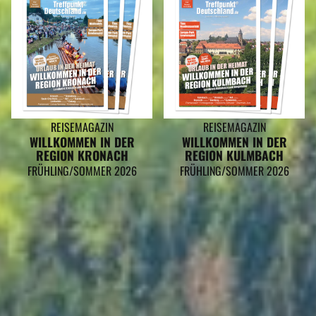
REISEMAGAZIN
REISEMAGAZIN
WILLKOMMEN IN DER
WILLKOMMEN IN DER
REGION KRONACH
REGION KULMBACH
FRÜHLING/SOMMER 2026
FRÜHLING/SOMMER 2026