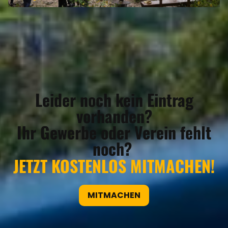
Leider noch kein Eintrag
vorhanden?
Ihr Gewerbe oder Verein fehlt
noch?
JETZT KOSTENLOS MITMACHEN!
MITMACHEN