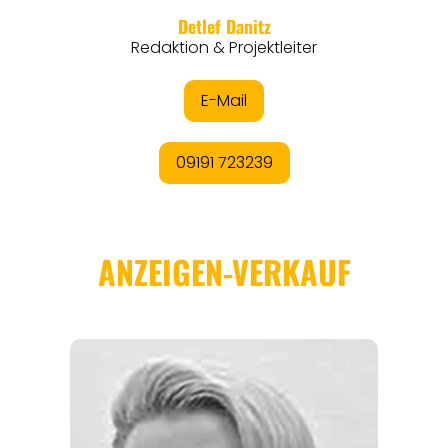
EVENTS
REISEFÜHRER
REISEMAGAZINE
THEMEN
ANGEBOTE