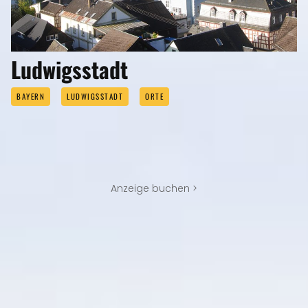
Ludwigsstadt
BAYERN
LUDWIGSSTADT
ORTE
Anzeige buchen >
REISEMAGAZINE
IN DIESEN REISEMAGAZINEN FINDEN SIE KRONACH UND DEN LANDKREIS
KRONACH