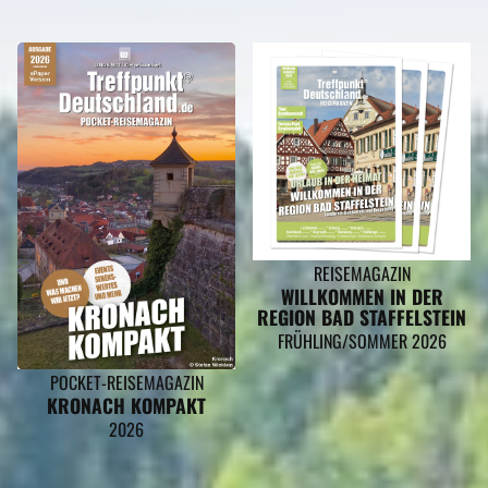
REISEMAGAZIN
WILLKOMMEN IN DER
REGION BAD STAFFELSTEIN
FRÜHLING/SOMMER 2026
POCKET-REISEMAGAZIN
KRONACH KOMPAKT
2026