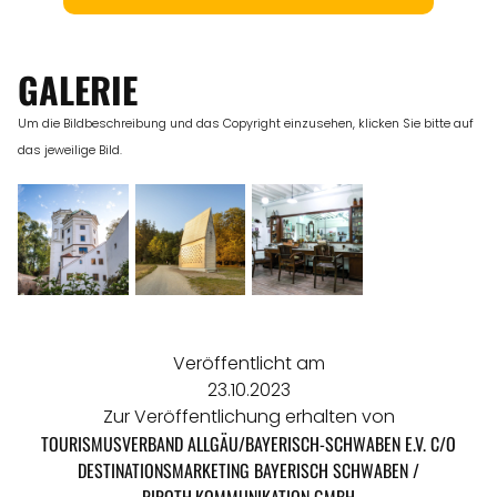
ORTE
GALERIE
Um die Bildbeschreibung und das Copyright einzusehen, klicken Sie bitte auf
EVENTS
das jeweilige Bild.
REISEFÜHRER
REISEMAGAZINE
THEMEN
Veröffentlicht am
23.10.2023
Zur Veröffentlichung erhalten von
ANGEBOTE
TOURISMUSVERBAND ALLGÄU/BAYERISCH-SCHWABEN E.V. C/O
DESTINATIONSMARKETING BAYERISCH SCHWABEN /
PIROTH.KOMMUNIKATION GMBH