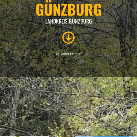
GÜNZBURG
LANDKREIS GÜNZBURG
© Detlef Danitz
SEHENSWERTES
Eigenen Eintrag kostenlos erstellen >