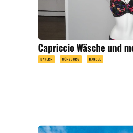
Capriccio Wäsche und m
BAYERN
GÜNZBURG
HANDEL