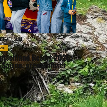
ZEITPARK GMBH
SMUS
tschland Resort 2026:
e Saison, grenzenloser