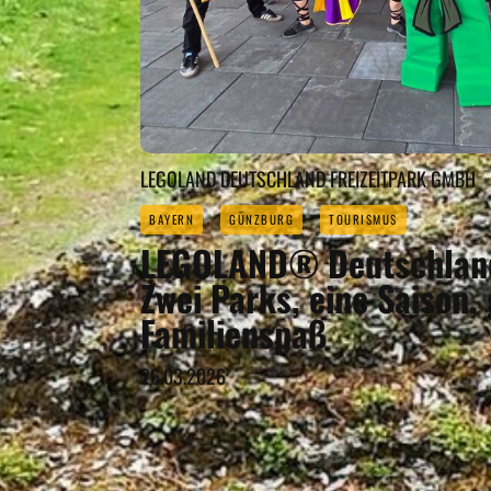
LEGOLAND DEUTSCHLAND FREIZEITPARK GMBH
BAYERN
GÜNZBURG
TOURISMUS
LEGOLAND® Deutschland
Zwei Parks, eine Saison,
Familienspaß
26.03.2026