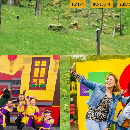
BAYERN
GÜNZBURG
SEHEN
GUT ZU WISSEN
Eigenen Eintrag kostenlos erstellen >