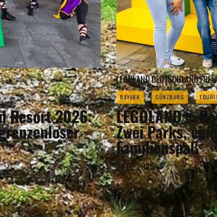
LEGOLAND DEUTSCHLAND FREI
BAYERN
GÜNZBURG
TOURI
 Resort 2026:
LEGOLAND® Deu
 grenzenloser
Zwei Parks, ein
Familienspaß
24.02.2026