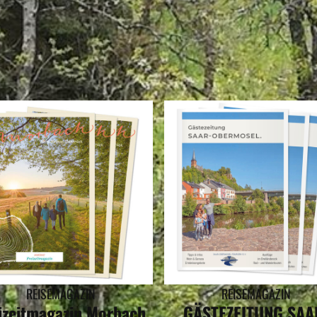
REISEMAGAZINE
ESEN REISEMAGAZINE GIBT ES FÜR DAS BUNDESLAND RHEINLANDPF
REISEMAGAZIN
REISEMAGAZIN
izeitmagazin Morbach
GÄSTEZEITUNG SAA