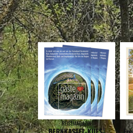
DI
REISEMAGAZIN
BERNKASTEL-KUES-
Fre