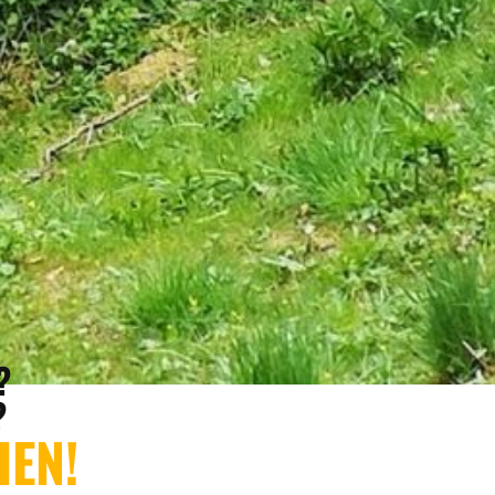
?
?
HEN!