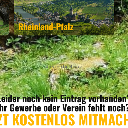
Rheinland-Pfalz
Anzeige buchen >
Leider noch kein Eintrag vorhanden
Ihr Gewerbe oder Verein fehlt noch
ZT KOSTENLOS MITMAC