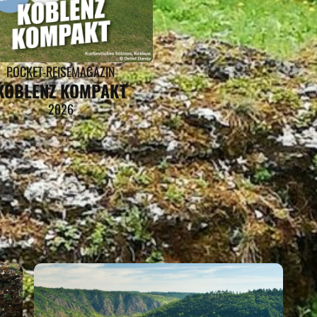
POCKET-REISEMAGAZIN
KOBLENZ KOMPAKT
2026
(PFALZ) GEHÖRT ZU D