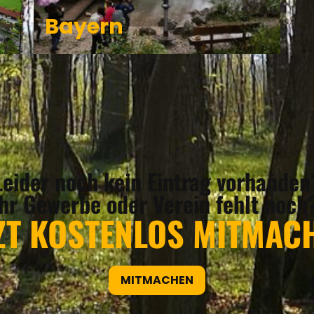
Bayern
Leider noch kein Eintrag vorhanden
Ihr Gewerbe oder Verein fehlt noch
ZT KOSTENLOS MITMAC
MITMACHEN