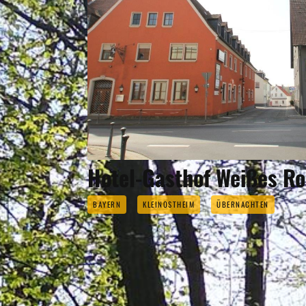
Hotel-Gasthof Weißes R
BAYERN
KLEINOSTHEIM
ÜBERNACHTEN