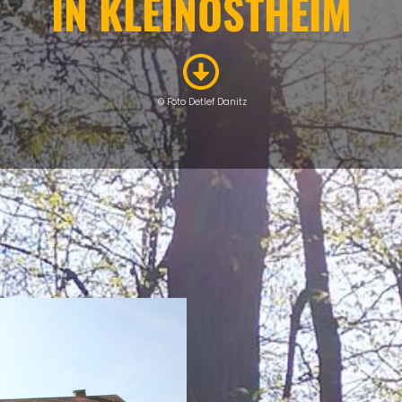
IN
KLEINOSTHEIM
© Foto Detlef Danitz
ÜBERNACHTEN
Eigenen Eintrag kostenlos erstellen >