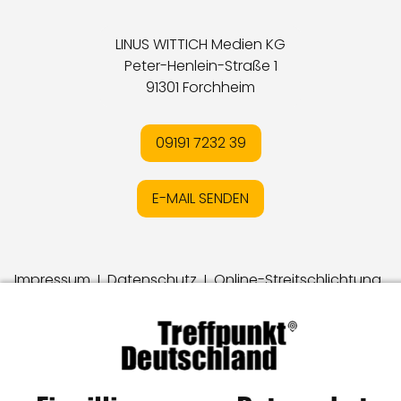
LINUS WITTICH Medien KG
Peter-Henlein-Straße 1
91301 Forchheim
09191 7232 39
E-MAIL SENDEN
Impressum
I
Datenschutz
I
Online-Streitschlichtung
I
AGB
I
Mediadaten
I
Kontakt
I
Vertrag widerrufen
© LW Medien GmbH