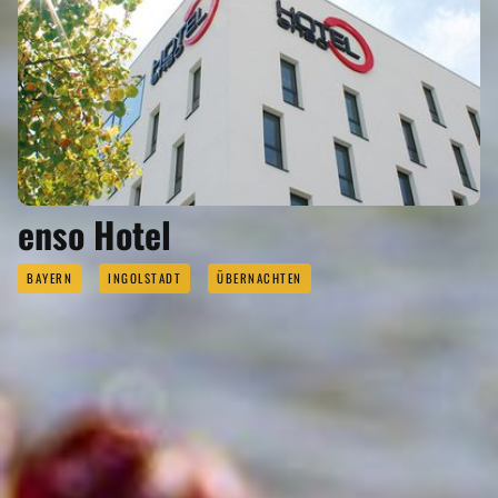
enso Hotel
BAYERN
INGOLSTADT
ÜBERNACHTEN
INGOLSTDT GEHÖRT ZU DEN
REGIONEN