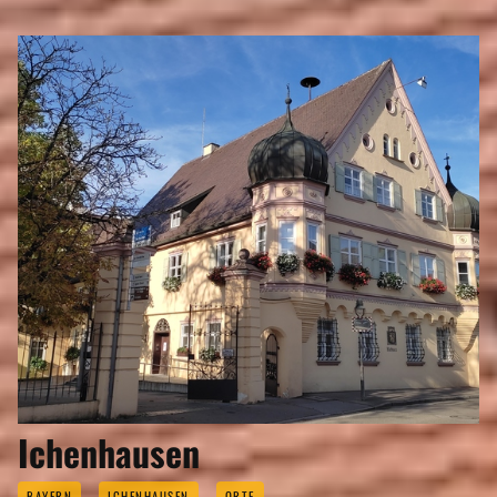
Ichenhausen
BAYERN
ICHENHAUSEN
ORTE