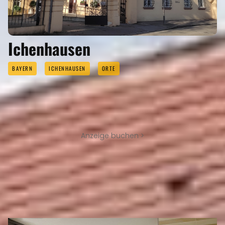
Ichenhausen
BAYERN
ICHENHAUSEN
ORTE
Anzeige buchen >
GEWERBE VOR ORT
Eigenen Eintrag kostenlos erstellen >