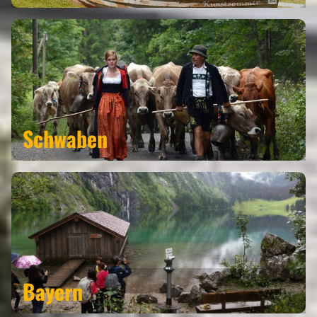
REGIONEN
ORTE
Schwaben
EVENTS
REISEFÜHRER
REISEMAGAZINE
THEMEN
Bayern