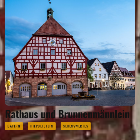
Rathaus und Brunnenmännlein
BAYERN
HILPOLTSTEIN
SEHENSWERTES