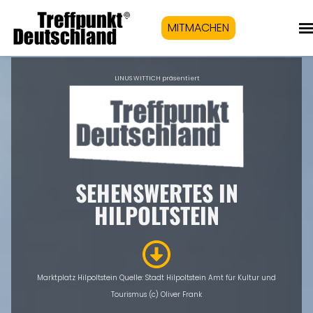
MITMACHEN
LINUS WITTICH präsentiert
SEHENSWERTES IN
HILPOLTSTEIN
Marktplatz Hilpoltstein Quelle: Stadt Hilpoltstein Amt für Kultur und
Tourismus (c) Oliver Frank