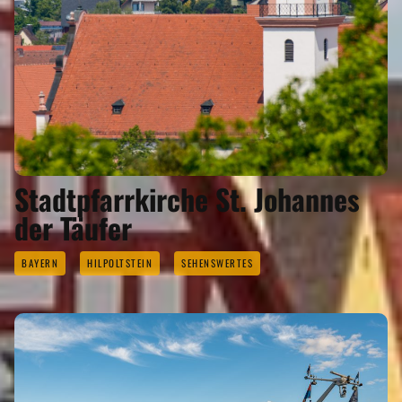
Stadtpfarrkirche St. Johannes
der Täufer
BAYERN
HILPOLTSTEIN
SEHENSWERTES