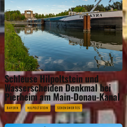
Schleuse Hilpoltstein und
Wasserscheiden Denkmal bei
Pierheim am Main-Donau-Kanal
BAYERN
HILPOLTSTEIN
SEHENSWERTES