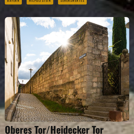
BAYERN
HILPOLTSTEIN
SEHENSWERTES
Oberes Tor/Heidecker Tor