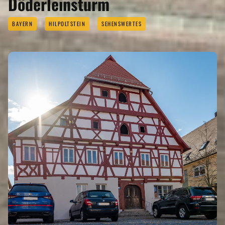
Döderleinsturm
BAYERN
HILPOLTSTEIN
SEHENSWERTES
REGIONEN
ORTE
EVENTS
REISEFÜHRER
REISEMAGAZINE
THEMEN