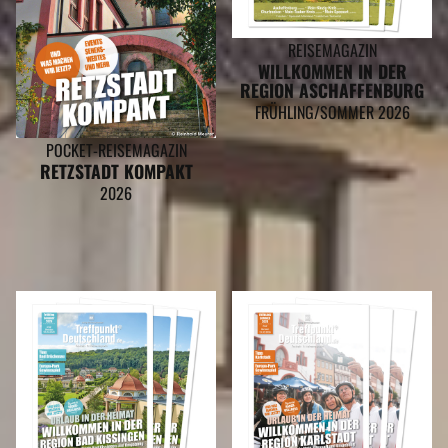
REISEMAGAZIN
WILLKOMMEN IN DER
REGION ASCHAFFENBURG
FRÜHLING/SOMMER 2026
POCKET-REISEMAGAZIN
RETZSTADT KOMPAKT
2026