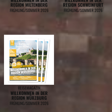
REGION MILTENBERG
REGION SCHWEINFURT
FRÜHLING/SOMMER 2026
FRÜHLING/SOMMER 2026
REISEMAGAZIN
WILLKOMMEN IN DER
REGION WÜRZBURG
FRÜHLING/SOMMER 2026