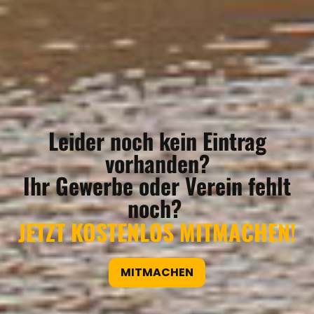
REGIONEN
Leider noch kein Eintrag
ORTE
vorhanden?
Ihr Gewerbe oder Verein fehlt
EVENTS
noch?
JETZT KOSTENLOS MITMACHEN!
REISEFÜHRER
MITMACHEN
REISEMAGAZINE