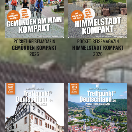
POCKET-REISEMAGAZIN
POCKET-REISEMAGAZIN
GEMÜNDEN KOMPAKT
HIMMELSTADT KOMPAKT
2026
2026