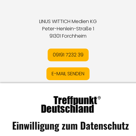
LINUS WITTICH Medien KG
Peter-Henlein-Straße 1
91301 Forchheim
09191 7232 39
E-MAIL SENDEN
Impressum
I
Datenschutz
I
Online-Streitschlichtung
I
AGB
I
Mediadaten
I
Kontakt
I
Vertrag widerrufen
Einwilligung zum Datenschutz
© LW Medien GmbH