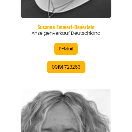
REGIONEN
ORTE
EVENTS
REISEFÜHRER
REISEMAGAZINE