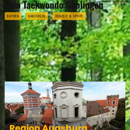
Twin Taekwondo Gablingen
BAYERN
GABLINGEN
FREIZEIT & SPORT
GABLINGEN GEHÖRT ZU DEN
REGIONEN
Region Augsburg