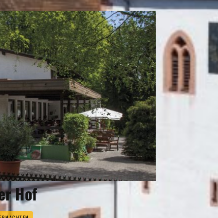
er Hof
ERNACHTEN