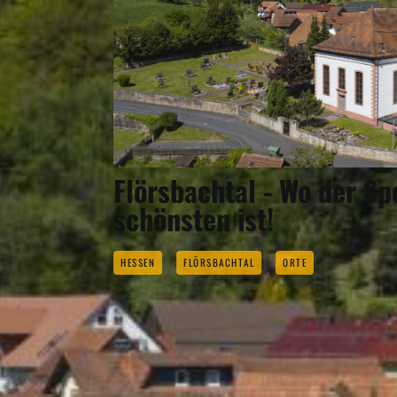
Flörsbachtal - Wo der S
schönsten ist!
HESSEN
FLÖRSBACHTAL
ORTE