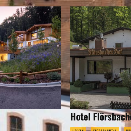
Hotel Flörsbach
HESSEN
FLÖRSBACHTAL
ÜB