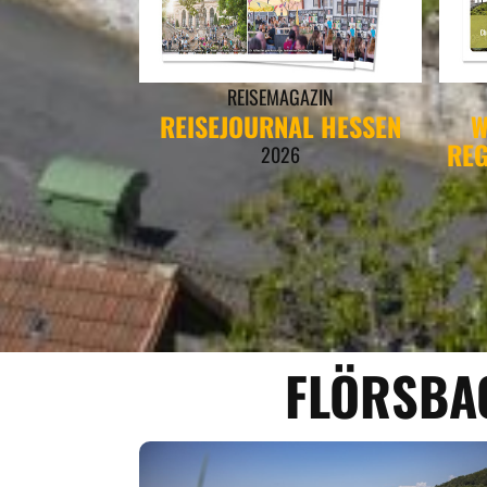
REISEMAGAZIN
REISEJOURNAL HESSEN
W
REG
2026
FLÖRSBA