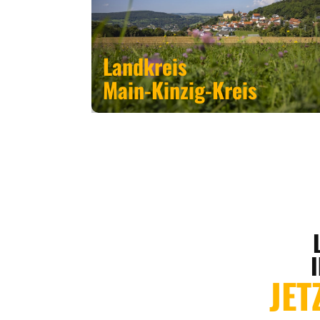
Landkreis
Main-Kinzig-Kreis
JET