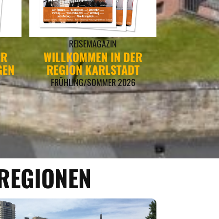
REISEMAGAZIN
ER
WILLKOMMEN IN DER
GEN
REGION KARLSTADT
6
FRÜHLING/SOMMER 2026
REGIONEN