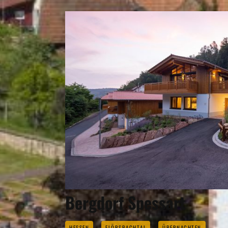
Bergdorf Spessart
HESSEN
FLÖRSBACHTAL
ÜBERNACHTEN