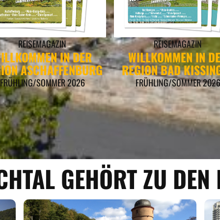
REISEMAGAZIN
REISEMAGAZIN
ILLKOMMEN IN DER
WILLKOMMEN IN D
ION ASCHAFFENBURG
REGION BAD KISSIN
FRÜHLING/SOMMER 2026
FRÜHLING/SOMMER 202
CHTAL GEHÖRT ZU DEN 