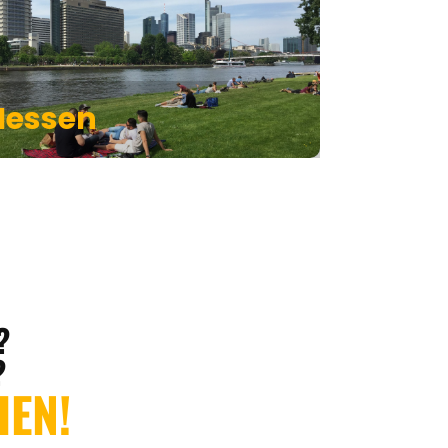
Hessen
?
?
HEN!