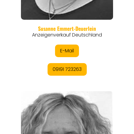
ORTE
EVENTS
REISEFÜHRER
REISEMAGAZINE
THEMEN
ANGEBOTE