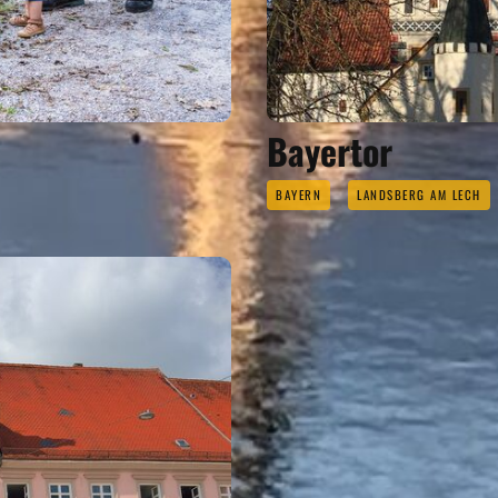
Bayertor
BAYERN
LANDSBERG AM LECH