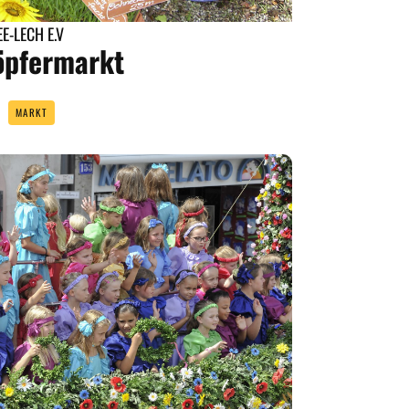
-LECH E.V
öpfermarkt
MARKT