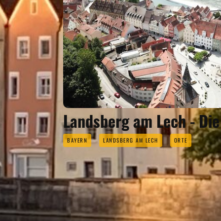
Landsberg am Lech - Die
BAYERN
LANDSBERG AM LECH
ORTE