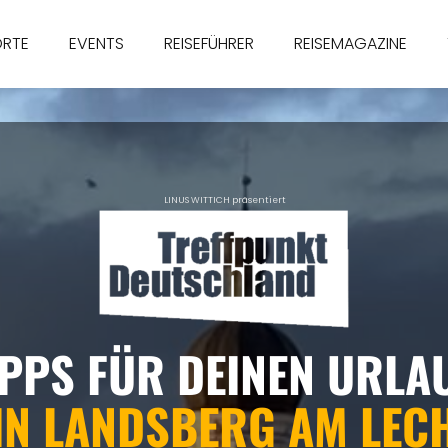
ORTE
EVENTS
REISEFÜHRER
REISEMAGAZINE
LINUS WITTICH präsentiert
IPPS FÜR DEINEN URLA
IN LANDSBERG AM LEC