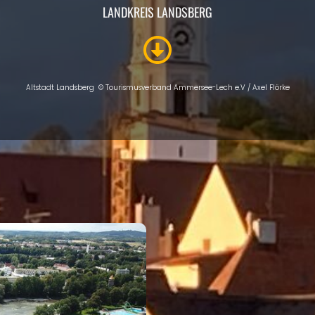
LANDKREIS LANDSBERG
Altstadt Landsberg © Tourismusverband Ammersee-Lech e.V / Axel Flörke
INTRO