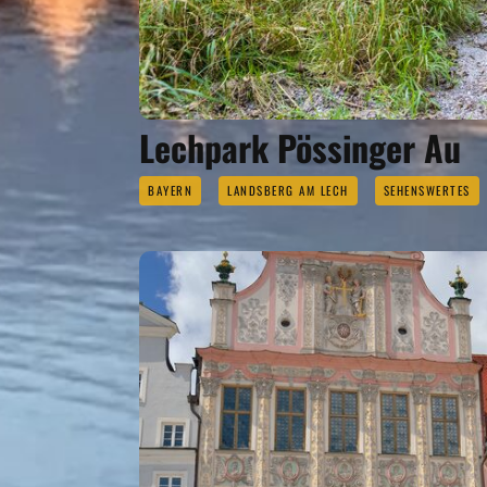
Lechpark Pössinger Au
BAYERN
LANDSBERG AM LECH
SEHENSWERTES