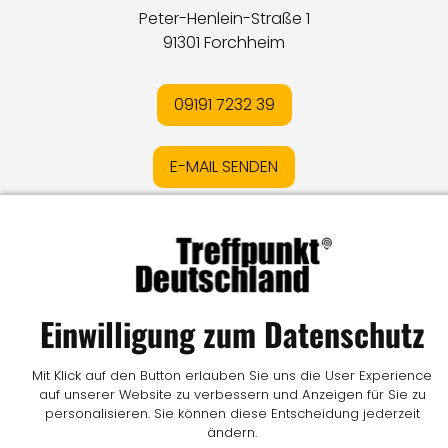
Peter-Henlein-Straße 1
91301 Forchheim
09191 7232 39
E-MAIL SENDEN
Impressum
I
Datenschutz
I
Online-Streitschlichtung
I
AGB
I
Mediadaten
I
Kontakt
I
Vertrag widerrufen
Einwilligung zum Datenschutz
© LW Medien GmbH
Mit Klick auf den Button erlauben Sie uns die User Experience
auf unserer Website zu verbessern und Anzeigen für Sie zu
personalisieren. Sie können diese Entscheidung jederzeit
ändern.