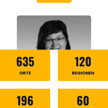
635
120
ORTE
REGIONEN
196
60