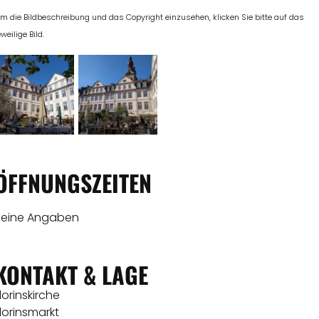
m die Bildbeschreibung und das Copyright einzusehen, klicken Sie bitte auf das
eweilige Bild.
ÖFFNUNGSZEITEN
Keine Angaben
KONTAKT & LAGE
lorinskirche
lorinsmarkt