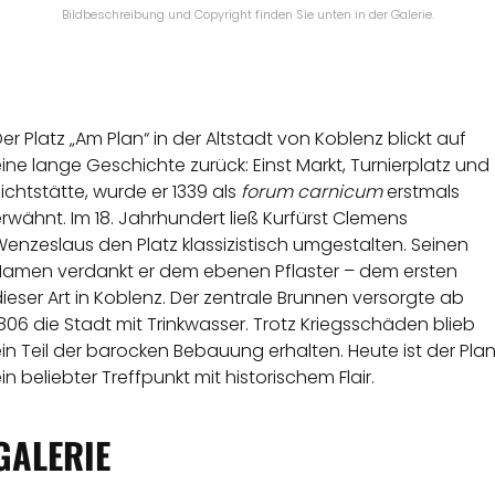
Bildbeschreibung und Copyright finden Sie unten in der Galerie.
er Platz „Am Plan“ in der Altstadt von Koblenz blickt auf
ine lange Geschichte zurück: Einst Markt, Turnierplatz und
ichtstätte, wurde er 1339 als
forum carnicum
erstmals
rwähnt. Im 18. Jahrhundert ließ Kurfürst Clemens
enzeslaus den Platz klassizistisch umgestalten. Seinen
Namen verdankt er dem ebenen Pflaster – dem ersten
ieser Art in Koblenz. Der zentrale Brunnen versorgte ab
806 die Stadt mit Trinkwasser. Trotz Kriegsschäden blieb
in Teil der barocken Bebauung erhalten. Heute ist der Pla
in beliebter Treffpunkt mit historischem Flair.
GALERIE