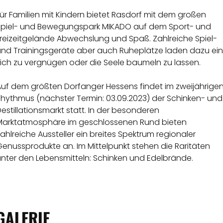
ür Familien mit Kindern bietet Rasdorf mit dem großen
Spiel- und Bewegungspark MIKADO auf dem Sport- und
Freizeitgelände Abwechslung und Spaß. Zahlreiche Spiel-
und Trainingsgeräte aber auch Ruheplätze laden dazu ein
sich zu vergnügen oder die Seele baumeln zu lassen.
Auf dem größten Dorfanger Hessens findet im zweijährige
Rhythmus (nächster Termin: 03.09.2023) der Schinken- und
estillationsmarkt statt. In der besonderen
Marktatmosphäre im geschlossenen Rund bieten
ahlreiche Aussteller ein breites Spektrum regionaler
enussprodukte an. Im Mittelpunkt stehen die Raritäten
unter den Lebensmitteln: Schinken und Edelbrände.
GALERIE