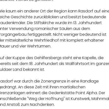
Wie kaum ein anderer Ort der Region kann Rasdorf auf ein
reiche Geschichte zurückblicken und besitzt bedeutende
audenkmäler. Die Stiftskirche wurde im 13. Jahrhundert
unter Verwendung romanischer Säulen aus dem
orgängerbau fertiggestellt. Nicht weniger bedeutend ist
er mittelalterliche Wehrfriedhof mit komplett erhaltener
Mauer und vier Wehrtürmen.
uf der Kuppe des Gehilfersbergs steht eine Kapelle, die
ereits seit dem 18. Jahrhundert als Wallfahrtsort im ganze
uldaer Land bekannt ist.
Rasdorf war durch die Zonengrenze in eine Randlage
edrängt. An diese Zeit mit ihren martialischen
renzanlagen erinnert die Gedenkstätte Point Alpha. Der
anschließende "Weg der Hoffnung" ist Kunstwerk, Mahnma
und Anstoß zum Nachdenken.