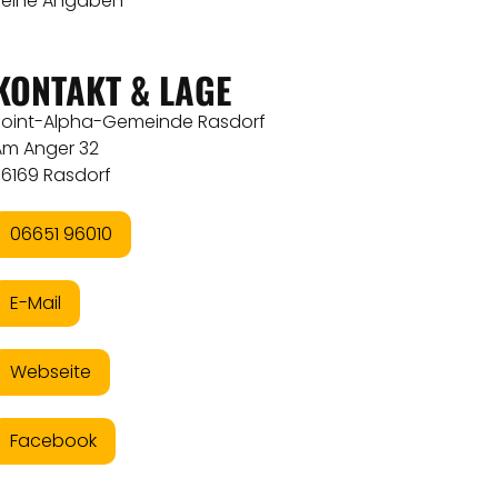
Keine Angaben
KONTAKT & LAGE
Point-Alpha-Gemeinde Rasdorf
Am Anger 32
36169 Rasdorf
06651 96010
E-Mail
Webseite
Facebook