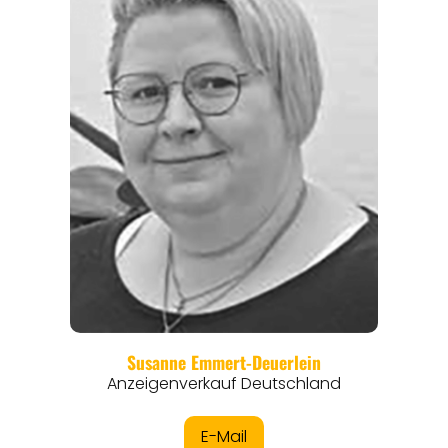
ORTE
EVENTS
REISEFÜHRER
REISEMAGAZINE
THEMEN
ANGEBOTE