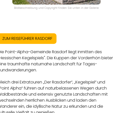
Bildbeschreibung und Copyright finden Sie unten in der Galerie.
ZUM REISEFÜHRER RASDORF
Die Point-Alpha-Gemeinde Rasdorf liegt inmitten des
Hessischen Kegelspiels". Die Kuppen der Vorderrhön biete
eine traumhafte naturnahe Landschaft für Tages-
Rundwanderungen.
leich drei Extratouren „Der Rasdorfer“, „Kegelspiel“ und
„Point Alpha“ führen auf naturbelassenen Wegen durch
Waldbestände und extensiv genutzte Landschaften mit
wechselnden herrlichen Ausblicken und laden den
anderer ein, die idyllische Natur zu erkunden und die
ulturelle Vielfalt zu genießen.