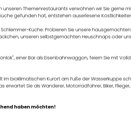
n in unseren Themenrestaurants verwöhnen wir Sie gerne m
küche gefunden hat, entstehen auserlesene Köstlichkeiten
re Schlemmer-Küche. Probieren Sie unsere hausgemachten 
nsäckchen, unseren selbstgemachten Heuschnaps oder unser
hönlok", einer Bar als Eisenbahnwaggon, feiern Sie mit Vol
t im bioklimatischen Kurort am Fuße der Wasserkuppe sch
erwartet Sie als Wanderer, Motorradfahrer, Biker, Flieger
rechend haben möchten!