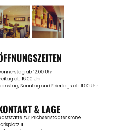
ÖFFNUNGSZEITEN
Donnerstag ab 12.00 Uhr
reitag ab 16.00 Uhr
Samstag, Sonntag und Feiertags ab 11.00 Uhr
KONTAKT & LAGE
aststätte zur Prichsenstädter Krone
arlsplatz 11