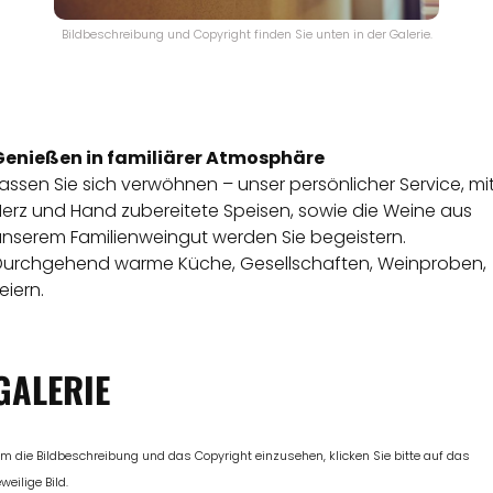
Bildbeschreibung und Copyright finden Sie unten in der Galerie.
Genießen in familiärer Atmosphäre
assen Sie sich verwöhnen – unser persönlicher Service, mi
Herz und Hand zubereitete Speisen, sowie die Weine aus
unserem Familienweingut werden Sie begeistern.
Durchgehend warme Küche, Gesellschaften, Weinproben,
eiern.
GALERIE
m die Bildbeschreibung und das Copyright einzusehen, klicken Sie bitte auf das
eweilige Bild.