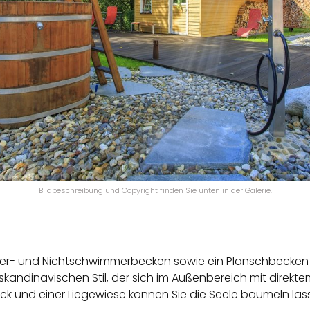
Bildbeschreibung und Copyright finden Sie unten in der Galerie.
mer- und Nicht­schwim­mer­be­cken so­wie ein Plansch­be­cken 
ka­ndi­na­vi­schen Stil, der sich im Außen­be­reich mit di­rek­t
k und einer Lie­ge­wie­se kön­nen Sie die Seele bau­meln las­s