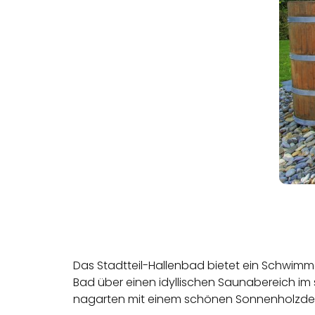
Das Stadt­teil-Hal­len­bad bie­tet ein Schwim­
Bad über einen idyl­li­schen Sau­na­be­reich im s
na­gar­ten mit ei­nem schö­nen Son­nen­holz­dec