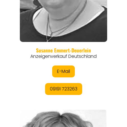
REGIONEN
ORTE
EVENTS
REISEFÜHRER
REISEMAGAZINE
THEMEN