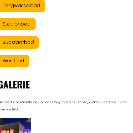
Langwasserbad
Stadionbad
Südstadtbad
Westbad
GALERIE
m die Bildbeschreibung und das Copyright einzusehen, klicken Sie bitte auf das
eweilige Bild.