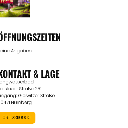
ÖFFNUNGSZEITEN
Keine Angaben
KONTAKT & LAGE
Langwasserbad
reslauer Straße 251
ingang: Gleiwitzer Straße
90471 Nürnberg
0911 23110900