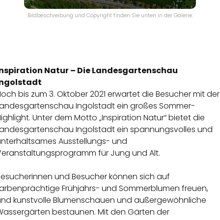
Bildbeschreibung und Copyright finden Sie unten in der Galerie.
Inspiration Natur – Die Landesgartenschau
Ingolstadt
och bis zum 3. Oktober 2021 erwartet die Besucher mit der
Landesgartenschau Ingolstadt ein großes Sommer-
ighlight. Unter dem Motto „Inspiration Natur“ bietet die
Landesgartenschau Ingolstadt ein spannungsvolles und
unterhaltsames Ausstellungs- und
Veranstaltungsprogramm für Jung und Alt.
Besucherinnen und Besucher können sich auf
farbenprächtige Frühjahrs- und Sommerblumen freuen,
und kunstvolle Blumenschauen und außergewöhnliche
Wassergärten bestaunen. Mit den Gärten der