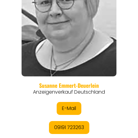
EVENTS
REISEFÜHRER
REISEMAGAZINE
THEMEN
ANGEBOTE