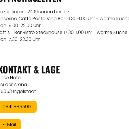
ezeption ist 24 Stunden besetzt
nsorino Caffè Pasta Vino Bar 16.30-1.00 Uhr - warme Küch
on 18.00-22.00 Uhr
oft´s - Bar Bistro Steakhouse 17.30-1.00 Uhr - warme Küche
on 17.30-22.30 Uhr
KONTAKT & LAGE
enso Hotel
ei der Arena 1
85053 Ingolstadt
0841 885590
E-Mail