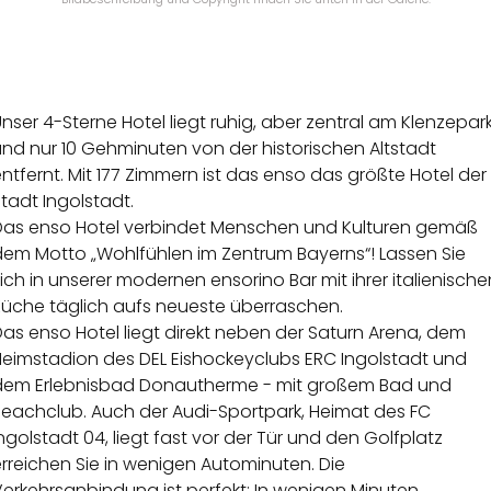
nser 4-Sterne Hotel liegt ruhig, aber zentral am Klenzepar
nd nur 10 Gehminuten von der historischen Altstadt
ntfernt. Mit 177 Zimmern ist das enso das größte Hotel der
tadt Ingolstadt.
Das enso Hotel verbindet Menschen und Kulturen gemäß
dem Motto „Wohlfühlen im Zentrum Bayerns“! Lassen Sie
ich in unserer modernen ensorino Bar mit ihrer italienische
Küche täglich aufs neueste überraschen.
as enso Hotel liegt direkt neben der Saturn Arena, dem
Heimstadion des DEL Eishockeyclubs ERC Ingolstadt und
dem Erlebnisbad Donautherme - mit großem Bad und
Beachclub. Auch der Audi-Sportpark, Heimat des FC
ngolstadt 04, liegt fast vor der Tür und den Golfplatz
rreichen Sie in wenigen Autominuten. Die
erkehrsanbindung ist perfekt: In wenigen Minuten