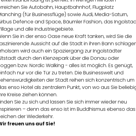
erreichen Sie Autobahn, Hauptbahnhof, Flugplatz
anching (für Businessflüge) sowie Audi, Media-Saturn,
Airbus Defence and Space, Bäumler Fashion, das Ingolstad
illage und alle Industriegebiete.
enn Sie in der enso Oase neue Kraft tanken, wird Sie die
aszinierende Aussicht auf die Stadt in ihren Bann schlagen
Erholsam wird auch ein Spaziergang zur Ingolstädter
Altstadt durch den Klenzepark über die Donau oder
oggen bzw. Nordic Walking - alles ist möglich. Es genügt,
infach nur vor die Tür zu treten. Die Businesswelt und
Sehenswürdigkeiten der Stadt reihen sich konzentrisch um
as enso Hotel als zentralem Punkt, von wo aus Sie beliebi
hre Kreise ziehen können.
inden Sie zu sich und lassen Sie sich immer wieder neu
inspirieren – denn das enso ist im Buddhismus ebenso das
Zeichen der Wiederkehr.
Wir freuen uns auf Sie!