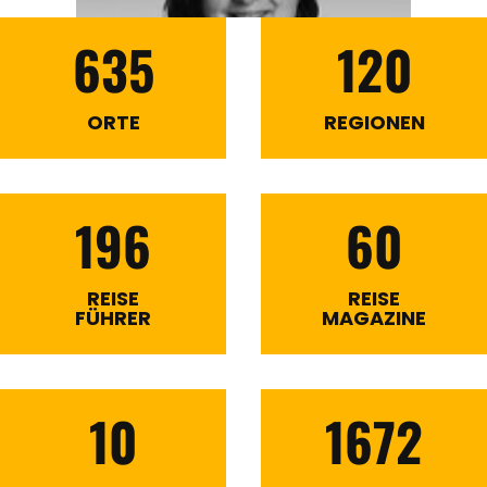
635
120
ORTE
REGIONEN
196
60
REISE
REISE
FÜHRER
MAGAZINE
10
1672