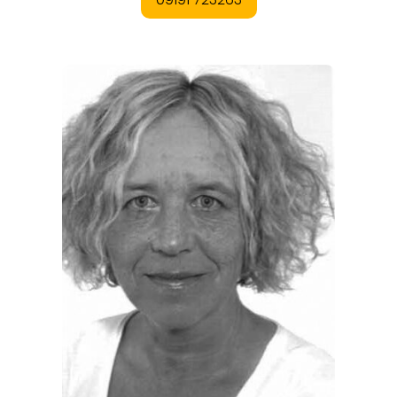
EVENTS
REISEFÜHRER
REISEMAGAZINE
THEMEN
ANGEBOTE