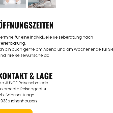
ÖFFNUNGSZEITEN
ermine für eine individuelle Reiseberatung nach
Vereinbarung.
Ich bin auch gerne am Abend und am Wochenende für Si
und Ihre Reisewünsche da!
KONTAKT & LAGE
Die JUNGE Reiseschmiede
solamento Reiseagentur
nh. Sabrina Junge
89335 Ichenhausen