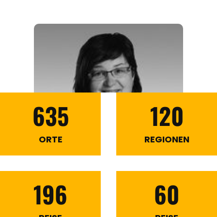
635
120
ORTE
REGIONEN
196
60