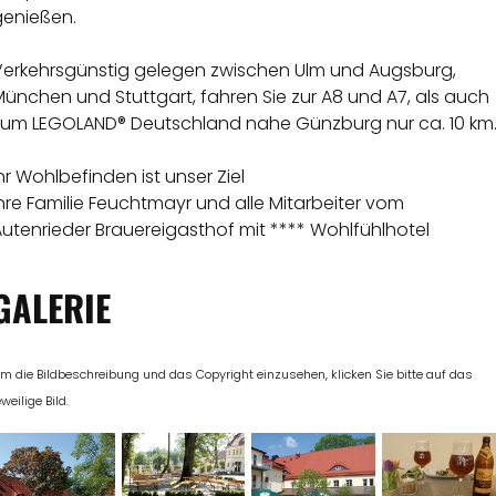
genießen.
Verkehrsgünstig gelegen zwischen Ulm und Augsburg,
ünchen und Stuttgart, fahren Sie zur A8 und A7, als auch
zum LEGOLAND® Deutschland nahe Günzburg nur ca. 10 km
hr Wohlbefinden ist unser Ziel
hre Familie Feuchtmayr und alle Mitarbeiter vom
utenrieder Brauereigasthof mit **** Wohlfühlhotel
GALERIE
m die Bildbeschreibung und das Copyright einzusehen, klicken Sie bitte auf das
eweilige Bild.