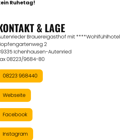
kein Ruhetag!
KONTAKT & LAGE
Autenrieder Brauereigasthof mit ****Wohlfühlhotel
Hopfengartenweg 2
89335 Ichenhausen-Autenried
Fax 08223/9684-80
08223 968440
Webseite
Facebook
Instagram