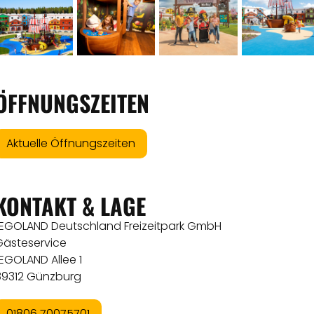
ÖFFNUNGSZEITEN
Aktuelle Öffnungszeiten
KONTAKT & LAGE
LEGOLAND Deutschland Freizeitpark GmbH
Gästeservice
EGOLAND Allee 1
89312 Günzburg
01806 70075701