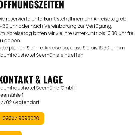
ÖFFNUNGSZEITEN
ie reservierte Unterkunft steht Ihnen am Anreisetag ab
14:30 Uhr oder nach Vereinbarung zur Verfügung.
m Abreisetag bitten wir Sie Ihre Unterkunft bis 10:30 Uhr frei
zu geben.
itte planen Sie Ihre Anreise so, dass Sie bis 16:30 Uhr im
Baumhaushotel Seemühle eintreffen.
KONTAKT & LAGE
Baumhaushotel Seemühle GmbH
Seemühle 1
97782 Gräfendorf
09357 9098020