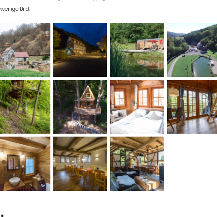
eweilige Bild.