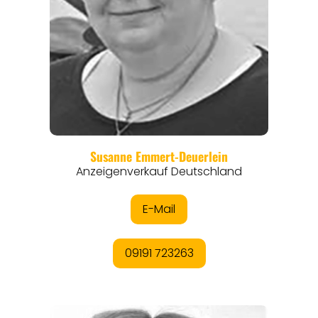
EVENTS
REISEFÜHRER
REISEMAGAZINE
THEMEN
ANGEBOTE