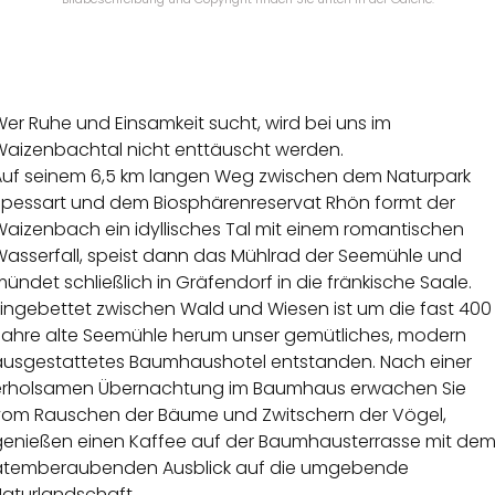
er Ruhe und Einsamkeit sucht, wird bei uns im
Waizenbachtal nicht enttäuscht werden.
Auf seinem 6,5 km langen Weg zwischen dem Naturpark
Spessart und dem Biosphärenreservat Rhön formt der
Waizenbach ein idyllisches Tal mit einem romantischen
Wasserfall, speist dann das Mühlrad der Seemühle und
ündet schließlich in Gräfendorf in die fränkische Saale.
Eingebettet zwischen Wald und Wiesen ist um die fast 400
Jahre alte Seemühle herum unser gemütliches, modern
ausgestattetes Baumhaushotel entstanden. Nach einer
erholsamen Übernachtung im Baumhaus erwachen Sie
vom Rauschen der Bäume und Zwitschern der Vögel,
genießen einen Kaffee auf der Baumhausterrasse mit de
atemberaubenden Ausblick auf die umgebende
Naturlandschaft.