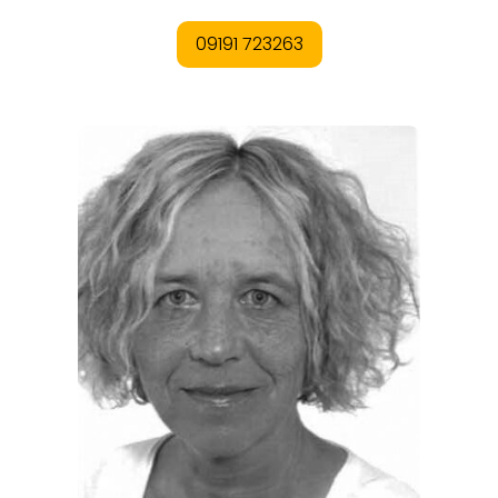
ORTE
EVENTS
REISEFÜHRER
REISEMAGAZINE
THEMEN
ANGEBOTE