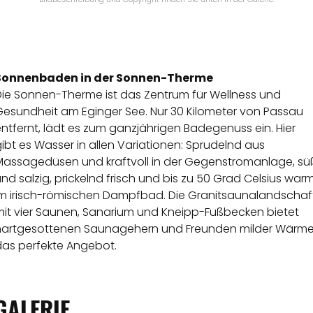
Sonnenbaden in der Sonnen-Therme
Die Sonnen-Therme ist das Zentrum für Wellness und
Gesundheit am Eginger See. Nur 30 Kilometer von Passau
ntfernt, lädt es zum ganzjährigen Badegenuss ein. Hier
ibt es Wasser in allen Variationen: Sprudelnd aus
Massagedüsen und kraftvoll in der Gegenstromanlage, sü
nd salzig, prickelnd frisch und bis zu 50 Grad Celsius war
im irisch-römischen Dampfbad. Die Granitsaunalandschaf
mit vier Saunen, Sanarium und Kneipp-Fußbecken bietet
hartgesottenen Saunagehern und Freunden milder Wärm
das perfekte Angebot.
GALERIE