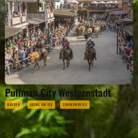
Pullman City Westernstadt
BAYERN
EGING AM SEE
SEHENSWERTES