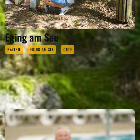
Eging am See
BAYERN
EGING AM SEE
ORTE
SEHENSWERTES