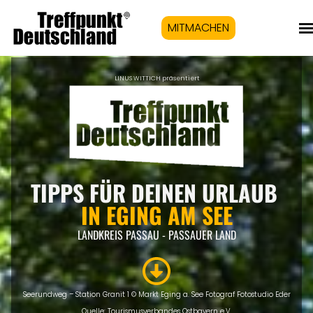
MITMACHEN
LINUS WITTICH präsentiert
TIPPS FÜR DEINEN URLAUB
IN EGING AM SEE
LANDKREIS PASSAU - PASSAUER LAND
Seerundweg – Station Granit 1 © Markt Eging a. See Fotograf Fotostudio Eder
Quelle: Tourismusverbandes Ostbayern e.V.