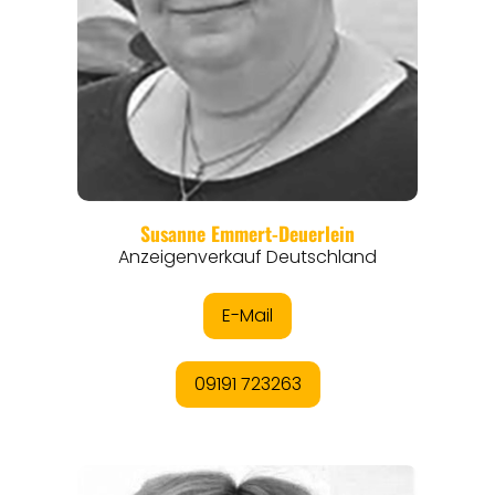
REGIONEN
ORTE
EVENTS
REISEFÜHRER
REISEMAGAZINE
THEMEN