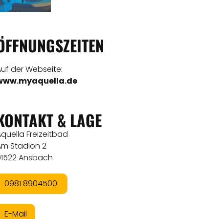
ÖFFNUNGSZEITEN
uf der Webseite:
www.myaquella.de
KONTAKT & LAGE
quella Freizeitbad
Am Stadion 2
91522 Ansbach
0981 8904500
E-Mail