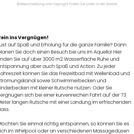
Bildbeschreibung und Copyright finden Sie unten in der Galerie.
Rein ins Vergnügen!
ust auf Spaß und Erholung für die ganze Familie? Dann
lanen Sie doch einen Besuch bei uns im Aquella! Hier
finden Sie auf über 3000 m2 Wasserfläche Ruhe und
Entspannung aber auch Spaß und Action. Zu jeder
Jahreszeit können Sie das Freizeitbad mit Wellenbad und
Strömungskanal sowie Schwimmerbecken und
inderbecken mit kleiner Rutsche nutzen. Oder Sie
ergnügen sich bei einer kurvenreichen Fahrt auf der 73
Meter langen Rutsche mit einer Landung im erfrischenden
Nass.
öchten Sie einmal richtig entspannen, so können Sie es
sich im Whirlpool oder an verschiedenen Massagedüsen