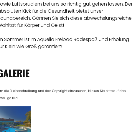
owie Luftsprudlern bei uns so richtig gut gehen lassen. De
bsoluten Kick für die Gesundheit bietet unser
Saunabereich. Gönnen Sie sich diese abwechslungsreiche
ohltat für Körper und Geist!
Im Sommer ist im Aquella Freibad Badespaß und Erholung
ür Klein wie Groß garantiert!
GALERIE
m die Bildbeschreibung und das Copyright einzusehen, klicken Sie bitte auf das
eweilige Bild.