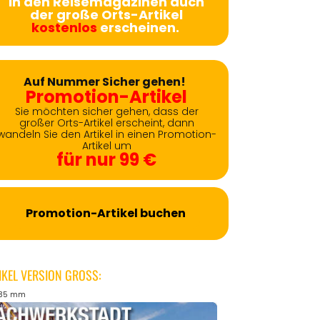
in den Reisemagazinen auch
der große Orts-Artikel
kostenlos
erscheinen.
Auf Nummer Sicher gehen!
Promotion-Artikel
Sie möchten sicher gehen, dass der
großer Orts-Artikel erscheint, dann
wandeln Sie den Artikel in einen Promotion-
Artikel um
für nur 99 €
Promotion-Artikel buchen
IKEL VERSION GROSS:
135 mm