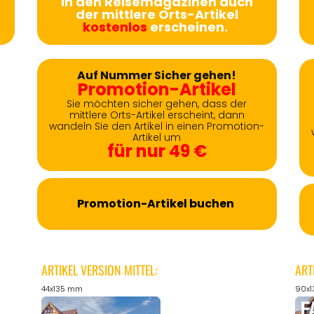
in den Reisemagazinen auch
der mittlere Orts-Artikel
kostenlos
erscheinen.
Auf Nummer Sicher gehen!
Promotion-Artikel
Sie möchten sicher gehen, dass der
mittlere Orts-Artikel erscheint, dann
wandeln Sie den Artikel in einen Promotion-
Artikel um
für nur 49 €
Promotion-Artikel buchen
ARTIKEL VERSION MITTEL:
ART
44x135 mm
90x