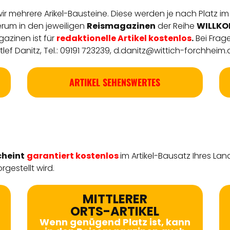
 wir mehrere Arikel-Bausteine. Diese werden je nach Platz im
derum in den jeweiligen
Reismagazinen
der Reihe
WILLKOM
azinen ist für
redaktionelle
Artikel
kostenlos
.
Bei Frag
ef Danitz, Tel.: 09191 723239,
d.danitz@wittich-forchheim.
ARTIKEL SEHENSWERTES
cheint
garantiert kostenlos
im Artikel-Bausatz Ihres Lan
rgestellt wird.
MITTLERER
ORTS-ARTIKEL
Wenn genügend Platz ist, kann