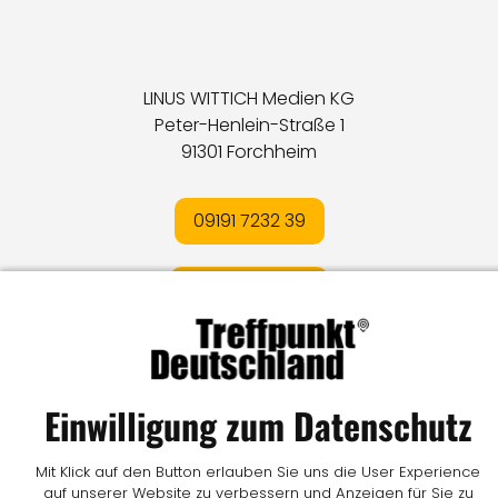
LINUS WITTICH Medien KG
Peter-Henlein-Straße 1
91301 Forchheim
09191 7232 39
E-MAIL SENDEN
Impressum
I
Datenschutz
I
Online-Streitschlichtung
Einwilligung zum Datenschutz
I
AGB
I
Mediadaten
I
Kontakt
I
Vertrag widerrufen
Mit Klick auf den Button erlauben Sie uns die User Experience
© LW Medien GmbH
auf unserer Website zu verbessern und Anzeigen für Sie zu