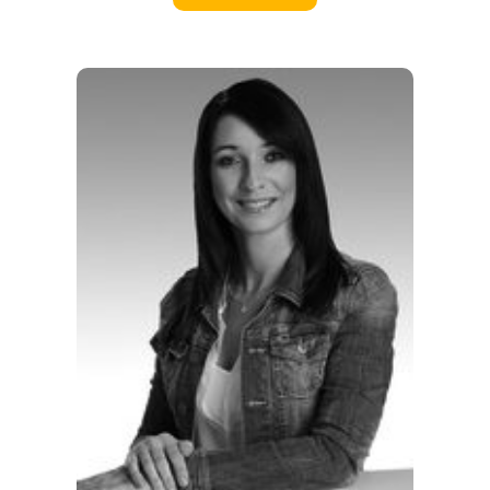
ORTE
EVENTS
REISEFÜHRER
REISEMAGAZINE
THEMEN
ANGEBOTE