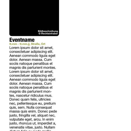
REGIONEN
ORTE
EVENTS
REISEFÜHRER
REISEMAGAZINE
THEMEN