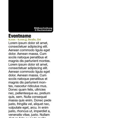
REGIONEN
ORTE
EVENTS
REISEFÜHRER
REISEMAGAZINE
THEMEN