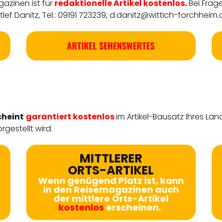
azinen ist für
redaktionelle
Artikel
kostenlos
.
Bei Frag
ef Danitz, Tel.: 09191 723239,
d.danitz@wittich-forchheim.
ARTIKEL SEHENSWERTES
cheint
garantiert kostenlos
im Artikel-Bausatz Ihres Lan
rgestellt wird.
MITTLERER
ORTS-ARTIKEL
Wenn genügend Platz ist, kann
in den Reisemagazinen auch
der mittlere Orts-Artikel
kostenlos
erscheinen.