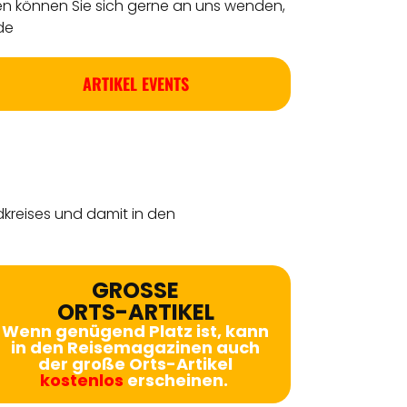
en können Sie sich gerne an uns wenden,
de
ARTIKEL EVENTS
dkreises
und damit in den
GROSSE
ORTS-ARTIKEL
Wenn genügend Platz ist, kann
in den Reisemagazinen auch
der große Orts-Artikel
kostenlos
erscheinen.