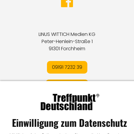
LINUS WITTICH Medien KG
Peter-Henlein-Straße 1
91301 Forchheim
09191 7232 39
E-MAIL SENDEN
Impressum
I
Datenschutz
I
Online-Streitschlichtung
Einwilligung zum Datenschutz
I
AGB
I
Mediadaten
I
Kontakt
I
Vertrag widerrufen