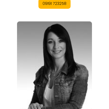
ORTE
EVENTS
REISEFÜHRER
REISEMAGAZINE
THEMEN
ANGEBOTE