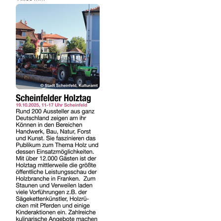
REGIONEN
ORTE
EVENTS
REISEFÜHRER
REISEMAGAZINE
THEMEN