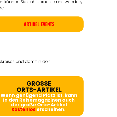
en können Sie sich gerne an uns wenden,
de
ARTIKEL EVENTS
dkreises
und damit in den
GROSSE
ORTS-ARTIKEL
Wenn genügend Platz ist, kann
in den Reisemagazinen auch
der große Orts-Artikel
kostenlos
erscheinen.