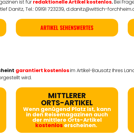
azinen ist für
redaktionelle
Artikel
kostenlos
.
Bei Frag
ef Danitz, Tel.: 09191 723239,
d.danitz@wittich-forchheim.
ARTIKEL SEHENSWERTES
cheint
garantiert kostenlos
im Artikel-Bausatz Ihres Lan
rgestellt wird.
MITTLERER
ORTS-ARTIKEL
Wenn genügend Platz ist, kann
in den Reisemagazinen auch
der mittlere Orts-Artikel
kostenlos
erscheinen.