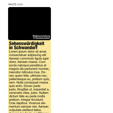
44x135 mm
REGIONEN
ORTE
EVENTS
REISEFÜHRER
REISEMAGAZINE
THEMEN