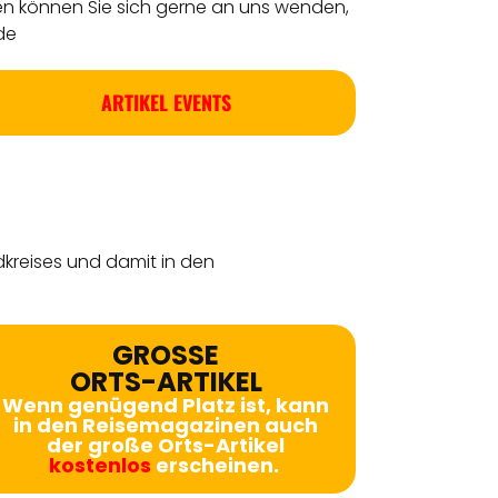
en können Sie sich gerne an uns wenden,
de
ARTIKEL EVENTS
dkreises
und damit in den
GROSSE
ORTS-ARTIKEL
Wenn genügend Platz ist, kann
in den Reisemagazinen auch
der große Orts-Artikel
kostenlos
erscheinen.