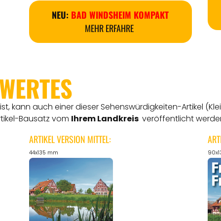
NEU:
BAD WINDSHEIM KOMPAKT
MEHR ERFAHRE
SWERTES
t, kann auch einer dieser Sehenswürdigkeiten-Artikel (Kle
rtikel-Bausatz vom
Ihrem Landkreis
veröffentlicht werde
ARTIKEL VERSION MITTEL:
ART
44x135 mm
90x