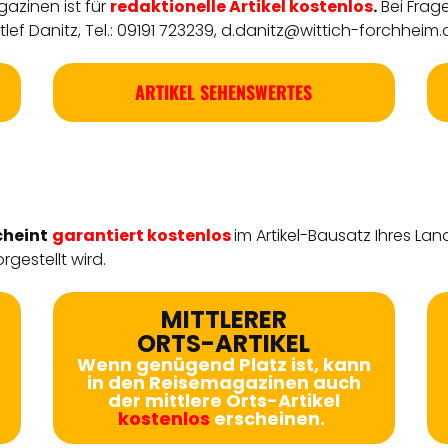
azinen ist für
redaktionelle
Artikel
kostenlos
.
Bei Frag
ef Danitz, Tel.: 09191 723239,
d.danitz@wittich-forchheim.
ARTIKEL SEHENSWERTES
cheint
garantiert kostenlos
im Artikel-Bausatz Ihres Lan
rgestellt wird.
MITTLERER
ORTS-ARTIKEL
Wenn genügend Platz ist, kann
in den Reisemagazinen auch
der mittlere Orts-Artikel
kostenlos
erscheinen.