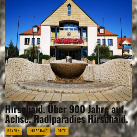
Hirschaid. Über 900 Jahre auf
Achse. Radlparadies Hirschaid.
BAYERN
HIRSCHAID
ORTE