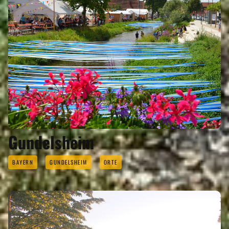
Gundelsheim
BAYERN
GUNDELSHEIM
ORTE