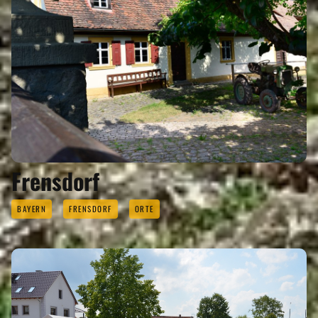
Frensdorf
BAYERN
FRENSDORF
ORTE