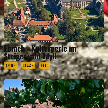
Ebrach - Kulturperle im
Steigerwald-Idyll
BAYERN
EBRACH
ORTE