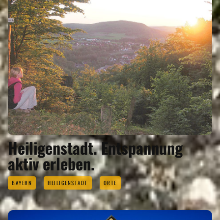
Heiligenstadt. Entspannung
aktiv erleben.
BAYERN
HEILIGENSTADT
ORTE