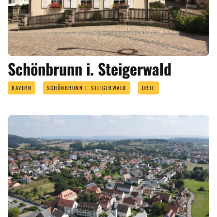
Schönbrunn i. Steigerwald
BAYERN
SCHÖNBRUNN I. STEIGERWALD
ORTE