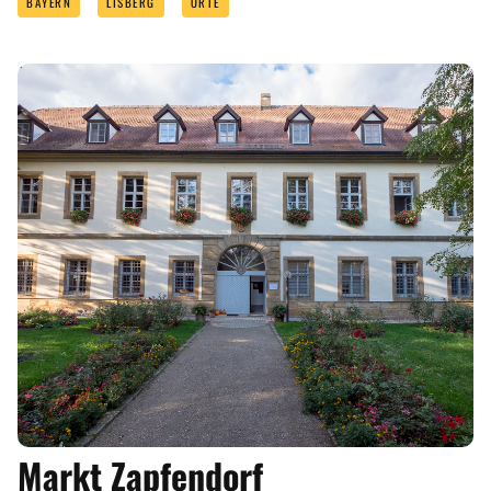
BAYERN
LISBERG
ORTE
ANGEBOTE
Markt Zapfendorf