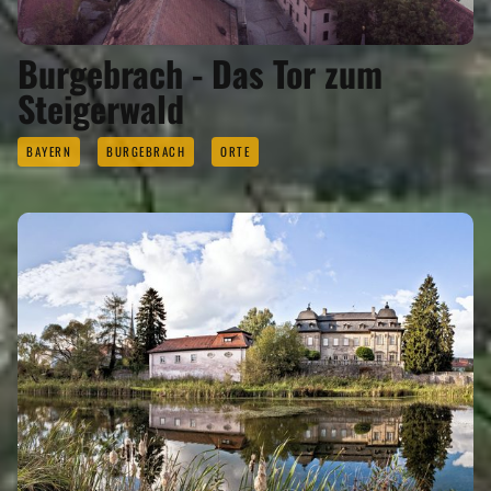
Burgebrach - Das Tor zum
Steigerwald
BAYERN
BURGEBRACH
ORTE