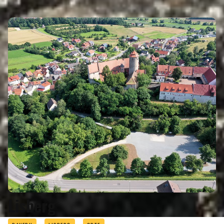
REGIONEN
ORTE
EVENTS
REISEFÜHRER
REISEMAGAZINE
THEMEN
Lisberg