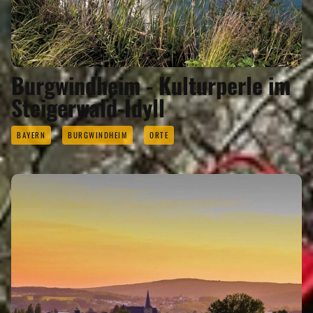
Burgwindheim - Kulturperle im
Steigerwald-Idyll
BAYERN
BURGWINDHEIM
ORTE